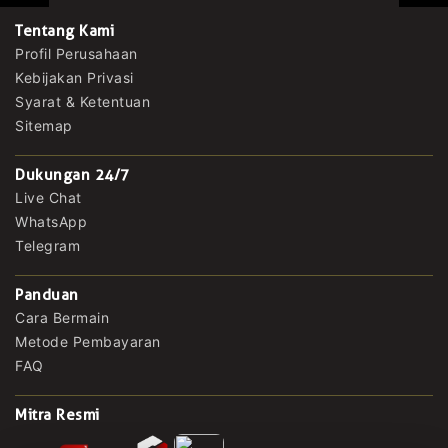
Tentang Kami
Profil Perusahaan
Kebijakan Privasi
Syarat & Ketentuan
Sitemap
Dukungan 24/7
Live Chat
WhatsApp
Telegram
Panduan
Cara Bermain
Metode Pembayaran
FAQ
Mitra Resmi