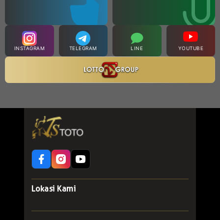
INSTAGRAM
TELEGRAM
LINE
YOUTUBE
Lokasi Kami